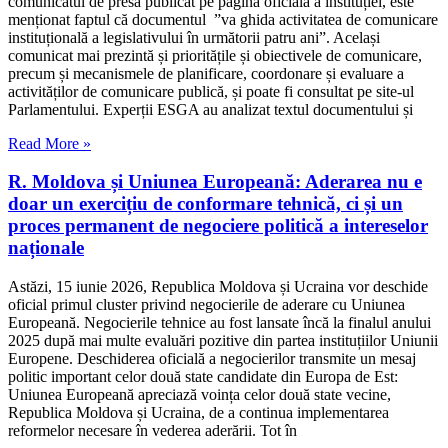
comunicatul de presă publicat pe pagina oficială a instituției, este
menționat faptul că documentul ”va ghida activitatea de comunicare
instituțională a legislativului în următorii patru ani”. Același
comunicat mai prezintă și prioritățile și obiectivele de comunicare,
precum și mecanismele de planificare, coordonare și evaluare a
activităților de comunicare publică, și poate fi consultat pe site-ul
Parlamentului. Experții ESGA au analizat textul documentului și
Read More »
R. Moldova și Uniunea Europeană: Aderarea nu e
doar un exercițiu de conformare tehnică, ci și un
proces permanent de negociere politică a intereselor
naționale
Astăzi, 15 iunie 2026, Republica Moldova și Ucraina vor deschide
oficial primul cluster privind negocierile de aderare cu Uniunea
Europeană. Negocierile tehnice au fost lansate încă la finalul anului
2025 după mai multe evaluări pozitive din partea instituțiilor Uniunii
Europene. Deschiderea oficială a negocierilor transmite un mesaj
politic important celor două state candidate din Europa de Est:
Uniunea Europeană apreciază voința celor două state vecine,
Republica Moldova și Ucraina, de a continua implementarea
reformelor necesare în vederea aderării. Tot în