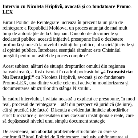
Interviu cu Nicoleta Hriplivîi, avocată și co-fondatoare Promo-
LEX
Biroul Politici de Reintegrare lucrează în prezent la un plan de
reintegrare a Republicii Moldova, un proces anunțat de mai mult
timp de autoritățile de la Chișinău. Dincolo de documente și
declarații publice, această inițiativă presupune însă o dezbatere
profundă și onestă la nivelul instituțiilor politice, al societății civile și
al opiniei publice. Întrebarea esențială rămâne: este Chișinăul
pregătit pentru un astfel de proces complex?
Acest subiect, alături de situația drepturilor omului din regiunea
transnistreană, a fost discutat în cadrul podcastului
„#Transnistria:
Nu Deranjați!”
cu Nicoleta Hriplivîi, avocată și co-fondatoare
Promo-LEX, una dintre vocile cele mai active în monitorizarea și
documentarea abuzurilor din stânga Nistrului.
În cadrul interviului, invitata noastră a explicat ce presupune, în mod
real, procesul de reintegrare – atât din perspectivă juridică (de iure),
cât și practică (de facto). Discuția a evidențiat limitele abordărilor
strict birocratice și necesitatea unei coeziuni instituționale reale, care
să depășească nivelul unui simplu document strategic.
De asemenea, am abordat problemele structurale cu care se
confruntă Biroul Politici de Reintegrare, inclusiv subfinanțarea și