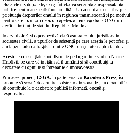
blocajele instituționale, dar și întrebarea sensibilă a responsabilității
politice pentru aceste disfuncționalități. Un accent aparte a fost pus
pe situația drepturilor omului în regiunea transnistreană și pe motivul
pentru care locuitorii de acolo apelează mai degrabă la ONG-uri
decât la instituțiile statului Republica Moldova.
Interviul oferă și o perspectivă clară asupra rolului juriștilor din
societatea civilă, a tipurilor de asistență pe care aceștia le pot oferi și
a relației – adesea fragile – dintre ONG-uri și autoritățile statului.
Aceste teme esențiale sunt discutate pe larg în interviul cu Nicoleta
Hriplivîi, pe care vă invităm să îl urmăriți și să contribuiți la
dezbatere cu opiniile și întrebările dumneavoastră.
Prin acest proiect,
ESGA
, în parteneriat cu
Karadeniz Press
, își
propune să scoată dosarul transnistrean din zona de „nu deranjați” și
să contribuie la o dezbatere publică informată, onestă și
responsabilă.