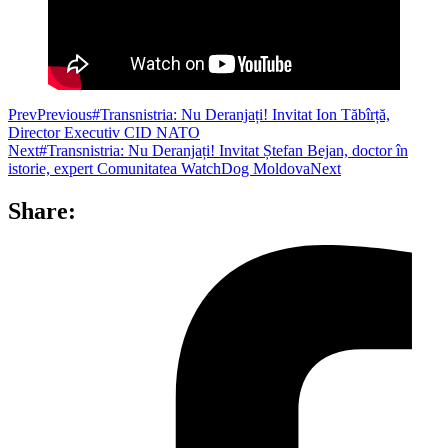
Prev
Previous
#Transnistria: Nu Deranjați! Invitat Ion Tăbîrță,
Director Executiv CID NATO
Next
#Transnistria: Nu Deranjați! Invitat Ștefan Bejan, doctor în
istorie, expert Comunitatea WatchDog Moldova
Next
Share: