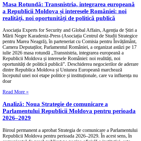
Masa Rotundă: Transnistria, integrarea europeană
a Republicii Moldova și interesele României: noi
realități, noi oportunități de politică publică
Asociația Experts for Security and Global Affairs, Agenția de Știri a
Mării Negre Karadeniz-Press (Asociația Centrul de Studii Strategice
pentru Marea Neagră), în parteneriat cu Comisia pentru Învățământ,
Camera Deputaților, Parlamentul României, a organizat astăzi pe 17
iulie 2026 masa rotundă „Transnistria, integrarea europeană a
Republicii Moldova și interesele României: noi realități, noi
oportunități de politică publică”. Deschiderea negocierilor de aderare
dintre Republica Moldova și Uniunea Europeană marchează
începutul unei noi etape politice și instituționale, care va influența nu
doar
Read More »
Analiză: Noua Strategie de comunicare a
Parlamentului Republicii Moldova pentru perioada
2026–2029
Biroul permanent a aprobat Strategia de comunicare a Parlamentului
Republicii Moldova pentru perioada 2026–2029. În acest sens, în