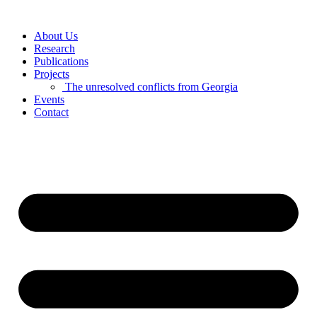
Skip
to
About Us
content
Research
Publications
Projects
The unresolved conflicts from Georgia
Events
Contact