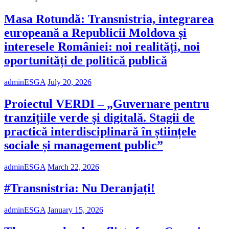
Masa Rotundă: Transnistria, integrarea
europeană a Republicii Moldova și
interesele României: noi realități, noi
oportunități de politică publică
adminESGA
July 20, 2026
Proiectul VERDI – „Guvernare pentru
tranzițiile verde și digitală. Stagii de
practică interdisciplinară în științele
sociale și management public”
adminESGA
March 22, 2026
#Transnistria: Nu Deranjați!
adminESGA
January 15, 2026