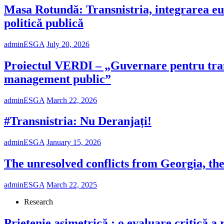
Masa Rotundă: Transnistria, integrarea eur
politică publică
adminESGA
July 20, 2026
Proiectul VERDI – „Guvernare pentru tranziți
management public”
adminESGA
March 22, 2026
#Transnistria: Nu Deranjați!
adminESGA
January 15, 2026
The unresolved conflicts from Georgia, th
adminESGA
March 22, 2025
Research
Prietenie asimetrică : o evaluare critică 