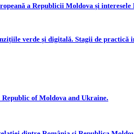
opeană a Republicii Moldova și interesele R
ile verde și digitală. Stagii de practică int
e Republic of Moldova and Ukraine.
a relației dintre România și Republica Moldo