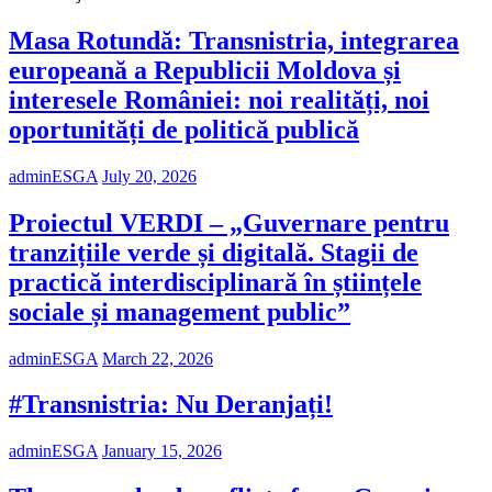
Masa Rotundă: Transnistria, integrarea
europeană a Republicii Moldova și
interesele României: noi realități, noi
oportunități de politică publică
adminESGA
July 20, 2026
Proiectul VERDI – „Guvernare pentru
tranzițiile verde și digitală. Stagii de
practică interdisciplinară în științele
sociale și management public”
adminESGA
March 22, 2026
#Transnistria: Nu Deranjați!
adminESGA
January 15, 2026