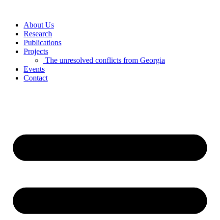
Skip
to
About Us
content
Research
Publications
Projects
The unresolved conflicts from Georgia
Events
Contact