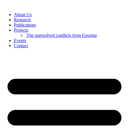
Skip
to
About Us
content
Research
Publications
Projects
The unresolved conflicts from Georgia
Events
Contact