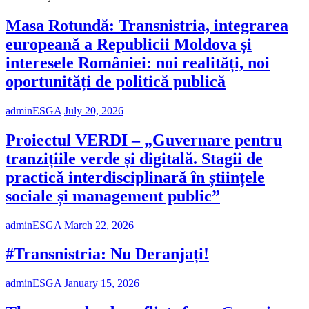
Masa Rotundă: Transnistria, integrarea
europeană a Republicii Moldova și
interesele României: noi realități, noi
oportunități de politică publică
adminESGA
July 20, 2026
Proiectul VERDI – „Guvernare pentru
tranzițiile verde și digitală. Stagii de
practică interdisciplinară în științele
sociale și management public”
adminESGA
March 22, 2026
#Transnistria: Nu Deranjați!
adminESGA
January 15, 2026