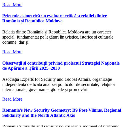
Read More
Prietenie asimetrică : o evaluare critică a relației dintre
România și Republica Moldova
Relația dintre România și Republica Moldova are un caracter
special, fundamentat pe legături lingvistice, istorice și culturale
comune, dar și
Read More
Observații și contribuții privind proiectul Strategiei Naționale
de Apărare a Țării 2025–2030
Asociația Experts for Security and Global Affairs, organizație
independentă dedicată analizei politicilor de securitate, relațiilor
internaționale, guvernanței globale și promovării
Read More
Romania’s New Security Geometry: B9 Post-Vilnius, Regional
Solidarity and the North Atlantic Axis
Romania’s foreign and security policy is in a moment of profound