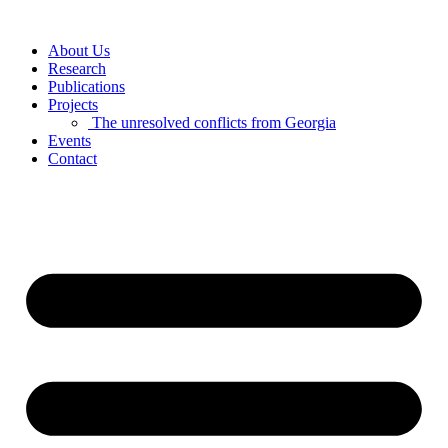
Skip
to
About Us
content
Research
Publications
Projects
The unresolved conflicts from Georgia
Events
Contact