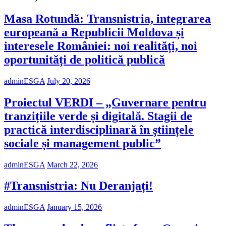
Masa Rotundă: Transnistria, integrarea
europeană a Republicii Moldova și
interesele României: noi realități, noi
oportunități de politică publică
adminESGA
July 20, 2026
Proiectul VERDI – „Guvernare pentru
tranzițiile verde și digitală. Stagii de
practică interdisciplinară în științele
sociale și management public”
adminESGA
March 22, 2026
#Transnistria: Nu Deranjați!
adminESGA
January 15, 2026