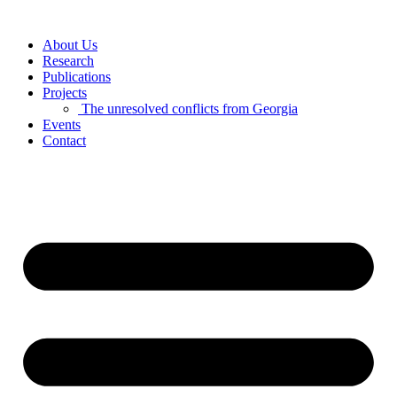
Skip
to
About Us
content
Research
Publications
Projects
The unresolved conflicts from Georgia
Events
Contact