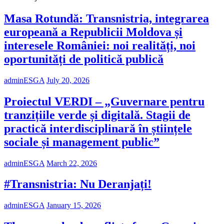
Masa Rotundă: Transnistria, integrarea
europeană a Republicii Moldova și
interesele României: noi realități, noi
oportunități de politică publică
adminESGA
July 20, 2026
Proiectul VERDI – „Guvernare pentru
tranzițiile verde și digitală. Stagii de
practică interdisciplinară în științele
sociale și management public”
adminESGA
March 22, 2026
#Transnistria: Nu Deranjați!
adminESGA
January 15, 2026