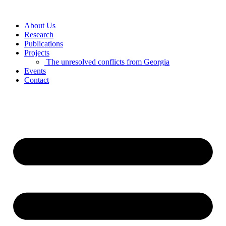
Skip
to
About Us
content
Research
Publications
Projects
The unresolved conflicts from Georgia
Events
Contact