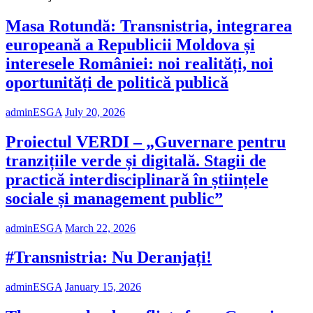
Masa Rotundă: Transnistria, integrarea
europeană a Republicii Moldova și
interesele României: noi realități, noi
oportunități de politică publică
adminESGA
July 20, 2026
Proiectul VERDI – „Guvernare pentru
tranzițiile verde și digitală. Stagii de
practică interdisciplinară în științele
sociale și management public”
adminESGA
March 22, 2026
#Transnistria: Nu Deranjați!
adminESGA
January 15, 2026