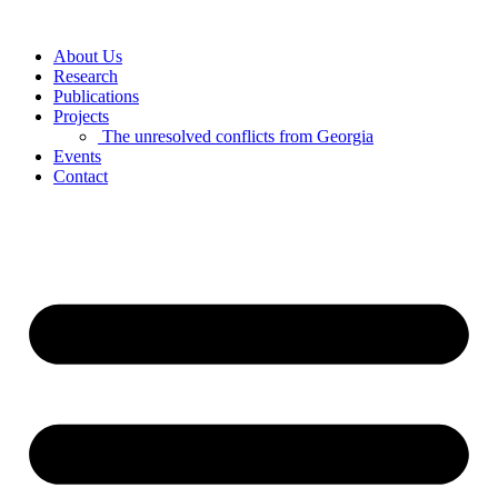
Skip
to
About Us
content
Research
Publications
Projects
The unresolved conflicts from Georgia
Events
Contact