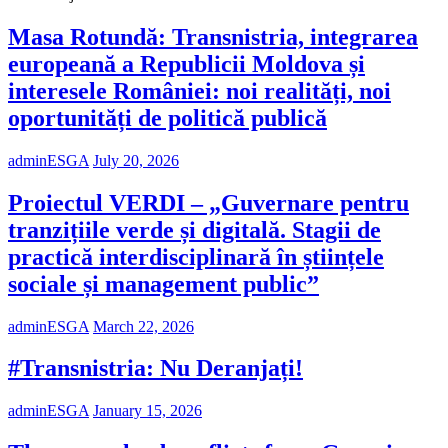
Masa Rotundă: Transnistria, integrarea
europeană a Republicii Moldova și
interesele României: noi realități, noi
oportunități de politică publică
adminESGA
July 20, 2026
Proiectul VERDI – „Guvernare pentru
tranzițiile verde și digitală. Stagii de
practică interdisciplinară în științele
sociale și management public”
adminESGA
March 22, 2026
#Transnistria: Nu Deranjați!
adminESGA
January 15, 2026