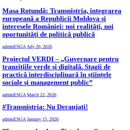
Masa Rotundă: Transnistria, integrarea
europeană a Republicii Moldova și
interesele României: noi realități, noi
oportunități de politică publică
adminESGA
July 20, 2026
Proiectul VERDI – „Guvernare pentru
tranzițiile verde și digitală. Stagii de
practică interdisciplinară în științele
sociale și management public”
adminESGA
March 22, 2026
#Transnistria: Nu Deranjați!
adminESGA
January 15, 2026