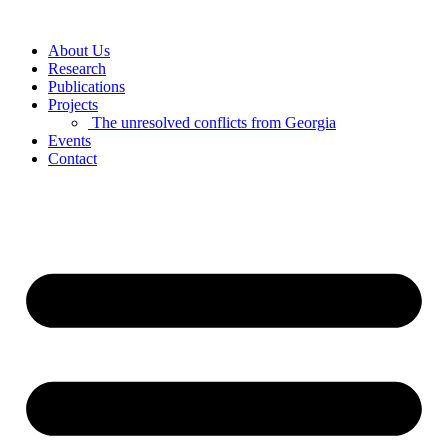
Skip
to
About Us
content
Research
Publications
Projects
The unresolved conflicts from Georgia
Events
Contact