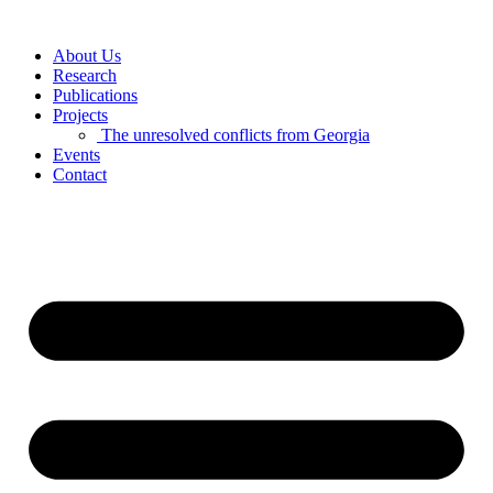
Skip
to
About Us
content
Research
Publications
Projects
The unresolved conflicts from Georgia
Events
Contact