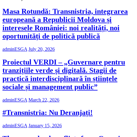
Masa Rotundă: Transnistria, integrarea
europeană a Republicii Moldova și
interesele României: noi realități, noi
oportunități de politică publică
adminESGA
July 20, 2026
Proiectul VERDI – „Guvernare pentru
tranzițiile verde și digitală. Stagii de
practică interdisciplinară în științele
sociale și management public”
adminESGA
March 22, 2026
#Transnistria: Nu Deranjați!
adminESGA
January 15, 2026