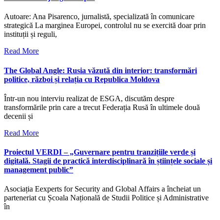
Autoare: Ana Pisarenco, jurnalistă, specializată în comunicare
strategică La marginea Europei, controlul nu se exercită doar prin
instituții și reguli,
Read More
The Global Angle: Rusia văzută din interior: transformări
politice, război și relația cu Republica Moldova
Într-un nou interviu realizat de ESGA, discutăm despre
transformările prin care a trecut Federația Rusă în ultimele două
decenii și
Read More
Proiectul VERDI – „Guvernare pentru tranzițiile verde și
digitală. Stagii de practică interdisciplinară în științele sociale și
management public”
Asociația Eexperts for Security and Global Affairs a încheiat un
parteneriat cu Școala Națională de Studii Politice și Administrative
în