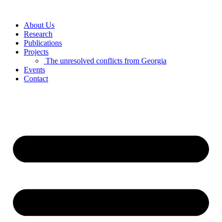
Skip
to
About Us
content
Research
Publications
Projects
The unresolved conflicts from Georgia
Events
Contact