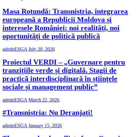
Masa Rotundă: Transnistria, integrarea
europeană a Republicii Moldova și
interesele României: noi realități, noi
oportunități de politică publică
adminESGA
July 20, 2026
Proiectul VERDI – „Guvernare pentru
tranzițiile verde și digitală. Stagii de
practică interdisciplinară în științele
sociale și management public”
adminESGA
March 22, 2026
#Transnistria: Nu Deranjați!
adminESGA
January 15, 2026