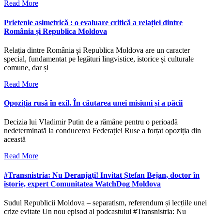
Read More
Prietenie asimetrică : o evaluare critică a relației dintre
România și Republica Moldova
Relația dintre România și Republica Moldova are un caracter
special, fundamentat pe legături lingvistice, istorice și culturale
comune, dar și
Read More
Opoziția rusă în exil. În căutarea unei misiuni și a păcii
Decizia lui Vladimir Putin de a rămâne pentru o perioadă
nedeterminată la conducerea Federației Ruse a forțat opoziția din
această
Read More
#Transnistria: Nu Deranjați! Invitat Ștefan Bejan, doctor în
istorie, expert Comunitatea WatchDog Moldova
Sudul Republicii Moldova – separatism, referendum și lecțiile unei
crize evitate Un nou episod al podcastului #Transnistria: Nu