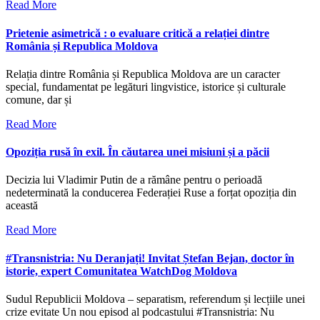
Read More
Prietenie asimetrică : o evaluare critică a relației dintre
România și Republica Moldova
Relația dintre România și Republica Moldova are un caracter
special, fundamentat pe legături lingvistice, istorice și culturale
comune, dar și
Read More
Opoziția rusă în exil. În căutarea unei misiuni și a păcii
Decizia lui Vladimir Putin de a rămâne pentru o perioadă
nedeterminată la conducerea Federației Ruse a forțat opoziția din
această
Read More
#Transnistria: Nu Deranjați! Invitat Ștefan Bejan, doctor în
istorie, expert Comunitatea WatchDog Moldova
Sudul Republicii Moldova – separatism, referendum și lecțiile unei
crize evitate Un nou episod al podcastului #Transnistria: Nu