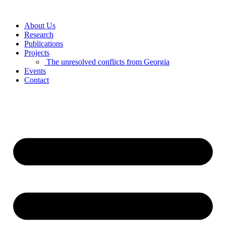
Skip
to
About Us
content
Research
Publications
Projects
The unresolved conflicts from Georgia
Events
Contact