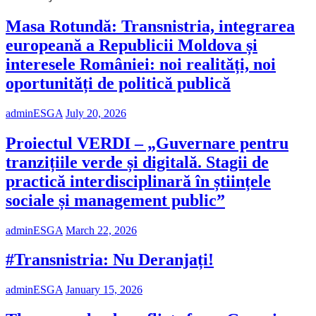
Masa Rotundă: Transnistria, integrarea
europeană a Republicii Moldova și
interesele României: noi realități, noi
oportunități de politică publică
adminESGA
July 20, 2026
Proiectul VERDI – „Guvernare pentru
tranzițiile verde și digitală. Stagii de
practică interdisciplinară în științele
sociale și management public”
adminESGA
March 22, 2026
#Transnistria: Nu Deranjați!
adminESGA
January 15, 2026