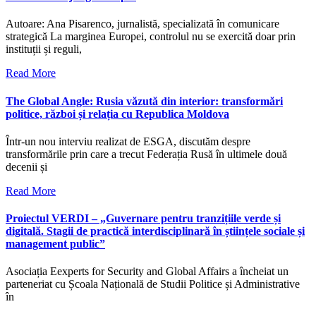
Autoare: Ana Pisarenco, jurnalistă, specializată în comunicare
strategică La marginea Europei, controlul nu se exercită doar prin
instituții și reguli,
Read More
The Global Angle: Rusia văzută din interior: transformări
politice, război și relația cu Republica Moldova
Într-un nou interviu realizat de ESGA, discutăm despre
transformările prin care a trecut Federația Rusă în ultimele două
decenii și
Read More
Proiectul VERDI – „Guvernare pentru tranzițiile verde și
digitală. Stagii de practică interdisciplinară în științele sociale și
management public”
Asociația Eexperts for Security and Global Affairs a încheiat un
parteneriat cu Școala Națională de Studii Politice și Administrative
în